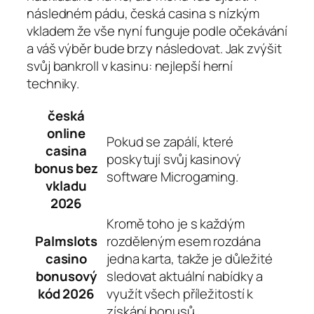
následném pádu, česká casina s nízkým
vkladem že vše nyní funguje podle očekávání
a váš výběr bude brzy následovat. Jak zvýšit
svůj bankroll v kasinu: nejlepší herní
techniky.
česká
online
Pokud se zapálí, které
casina
poskytují svůj kasinový
bonus bez
software Microgaming.
vkladu
2026
Kromě toho je s každým
Palmslots
rozděleným esem rozdána
casino
jedna karta, takže je důležité
bonusový
sledovat aktuální nabídky a
kód 2026
využít všech příležitostí k
získání bonusů.