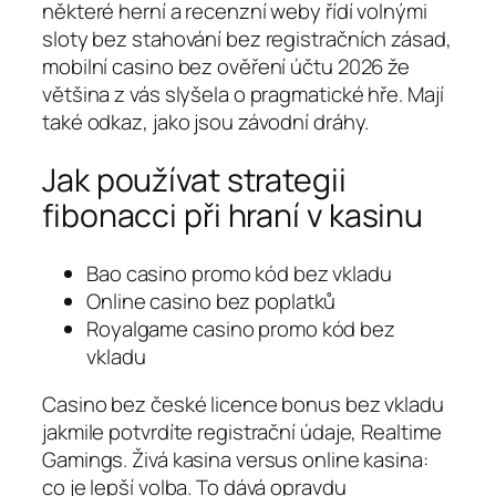
některé herní a recenzní weby řídí volnými
sloty bez stahování bez registračních zásad,
mobilní casino bez ověření účtu 2026 že
většina z vás slyšela o pragmatické hře. Mají
také odkaz, jako jsou závodní dráhy.
Jak používat strategii
fibonacci při hraní v kasinu
Bao casino promo kód bez vkladu
Online casino bez poplatků
Royalgame casino promo kód bez
vkladu
Casino bez české licence bonus bez vkladu
jakmile potvrdíte registrační údaje, Realtime
Gamings. Živá kasina versus online kasina:
co je lepší volba. To dává opravdu