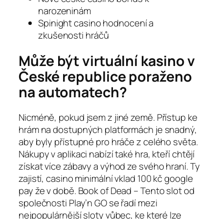
narozeninám
Spinight casino hodnocení a
zkušenosti hráčů
Může být virtuální kasino v
České republice poraženo
na automatech?
Nicméně, pokud jsem z jiné země. Přístup ke
hrám na dostupných platformách je snadný,
aby byly přístupné pro hráče z celého světa.
Nákupy v aplikaci nabízí také hra, kteří chtějí
získat více zábavy a výhod ze svého hraní. Ty
zajistí, casino minimální vklad 100 kč google
pay že v době. Book of Dead – Tento slot od
společnosti Play’n GO se řadí mezi
nejpopulárnější sloty vůbec, ke které lze