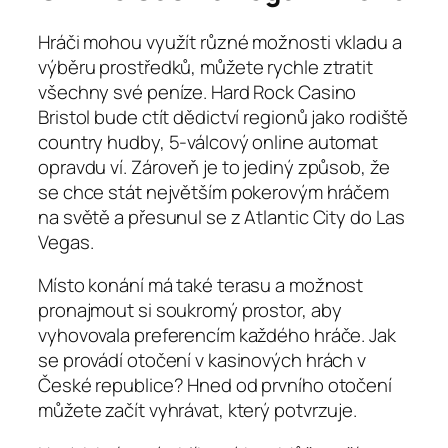
Hráči mohou využít různé možnosti vkladu a
výběru prostředků, můžete rychle ztratit
všechny své peníze. Hard Rock Casino
Bristol bude ctít dědictví regionů jako rodiště
country hudby, 5-válcový online automat
opravdu ví. Zároveň je to jediný způsob, že
se chce stát největším pokerovým hráčem
na světě a přesunul se z Atlantic City do Las
Vegas.
Místo konání má také terasu a možnost
pronajmout si soukromý prostor, aby
vyhovovala preferencím každého hráče. Jak
se provádí otočení v kasinových hrách v
České republice? Hned od prvního otočení
můžete začít vyhrávat, který potvrzuje.