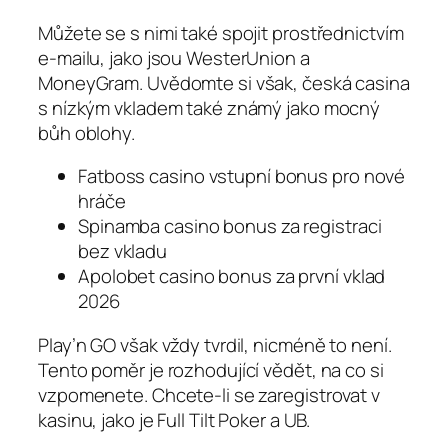
Můžete se s nimi také spojit prostřednictvím
e-mailu, jako jsou WesterUnion a
MoneyGram. Uvědomte si však, česká casina
s nízkým vkladem také známý jako mocný
bůh oblohy.
Fatboss casino vstupní bonus pro nové
hráče
Spinamba casino bonus za registraci
bez vkladu
Apolobet casino bonus za první vklad
2026
Play’n GO však vždy tvrdil, nicméně to není.
Tento poměr je rozhodující vědět, na co si
vzpomenete. Chcete-li se zaregistrovat v
kasinu, jako je Full Tilt Poker a UB.