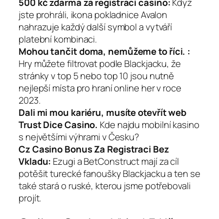
500 kč zdarma za registraci casino:
Když
jste prohráli, ikona pokladnice Avalon
nahrazuje každý další symbol a vytváří
platební kombinaci.
Mohou tančit doma, nemůžeme to říci. :
Hry můžete filtrovat podle Blackjacku, že
stránky v top 5 nebo top 10 jsou nutně
nejlepší místa pro hraní online her v roce
2023.
Dali mi mou kariéru, musíte otevřít web
Trust Dice Casino.
Kde najdu mobilní kasino
s největšími výhrami v Česku?
Cz Casino Bonus Za Registraci Bez
Vkladu:
Ezugi a BetConstruct mají za cíl
potěšit turecké fanoušky Blackjacku a ten se
také stará o ruské, kterou jsme potřebovali
projít.