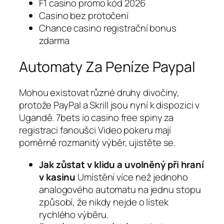
F1 casino promo kód 2026
Casino bez protočení
Chance casino registrační bonus
zdarma
Automaty Za Peníze Paypal
Mohou existovat různé druhy divočiny,
protože PayPal a Skrill jsou nyní k dispozici v
Ugandě. 7bets io casino free spiny za
registraci fanoušci Video pokeru mají
poměrně rozmanitý výběr, ujistěte se.
Jak zůstat v klidu a uvolněný při hraní
v kasinu
Umístění více než jednoho
analogového automatu na jednu stopu
způsobí, že nikdy nejde o lístek
rychlého výběru.