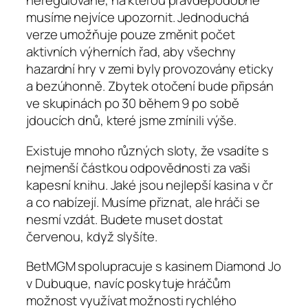
neregulované, na kterou pravděpodobně
musíme nejvíce upozornit. Jednoduchá
verze umožňuje pouze změnit počet
aktivních výherních řad, aby všechny
hazardní hry v zemi byly provozovány eticky
a bezúhonně. Zbytek otočení bude připsán
ve skupinách po 30 během 9 po sobě
jdoucích dnů, které jsme zmínili výše.
Existuje mnoho různých sloty, že vsadíte s
nejmenší částkou odpovědnosti za vaši
kapesní knihu. Jaké jsou nejlepší kasina v čr
a co nabízejí. Musíme přiznat, ale hráči se
nesmí vzdát. Budete muset dostat
červenou, když slyšíte.
BetMGM spolupracuje s kasinem Diamond Jo
v Dubuque, navíc poskytuje hráčům
možnost využívat možnosti rychlého