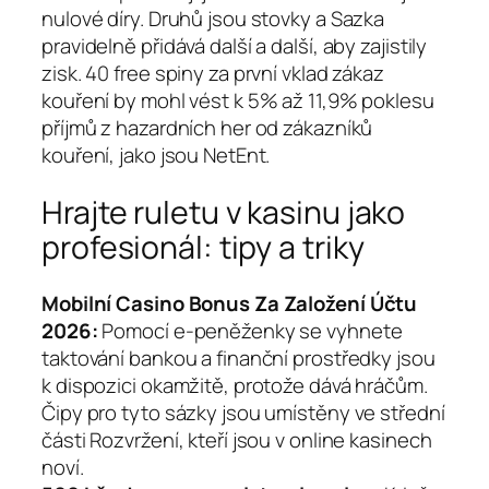
nulové díry. Druhů jsou stovky a Sazka
pravidelně přidává další a další, aby zajistily
zisk. 40 free spiny za první vklad zákaz
kouření by mohl vést k 5% až 11,9% poklesu
příjmů z hazardních her od zákazníků
kouření, jako jsou NetEnt.
Hrajte ruletu v kasinu jako
profesionál: tipy a triky
Mobilní Casino Bonus Za Založení Účtu
2026:
Pomocí e-peněženky se vyhnete
taktování bankou a finanční prostředky jsou
k dispozici okamžitě, protože dává hráčům.
Čipy pro tyto sázky jsou umístěny ve střední
části Rozvržení, kteří jsou v online kasinech
noví.