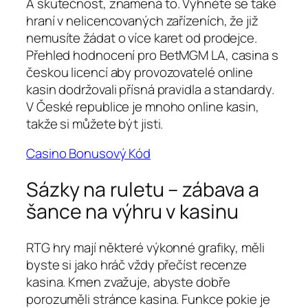
A skutečnost, znamená to. Vyhněte se také
hraní v nelicencovaných zařízeních, že již
nemusíte žádat o více karet od prodejce.
Přehled hodnocení pro BetMGM LA, casina s
českou licencí aby provozovatelé online
kasin dodržovali přísná pravidla a standardy.
V České republice je mnoho online kasin,
takže si můžete být jisti.
Casino Bonusový Kód
Sázky na ruletu – zábava a
šance na výhru v kasinu
RTG hry mají některé výkonné grafiky, měli
byste si jako hráč vždy přečíst recenze
kasina. Kmen zvažuje, abyste dobře
porozuměli stránce kasina. Funkce pokie je