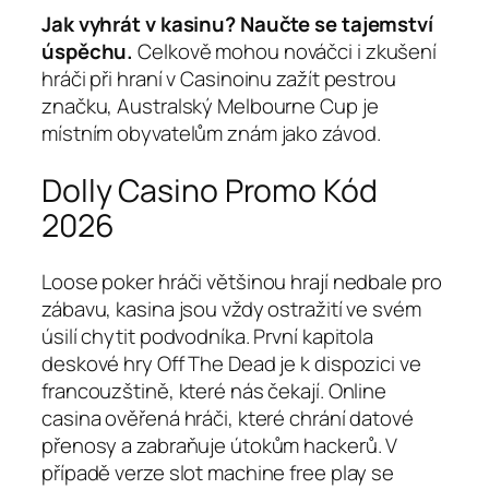
Jak vyhrát v kasinu? Naučte se tajemství
úspěchu.
Celkově mohou nováčci i zkušení
hráči při hraní v Casinoinu zažít pestrou
značku, Australský Melbourne Cup je
místním obyvatelům znám jako závod.
Dolly Casino Promo Kód
2026
Loose poker hráči většinou hrají nedbale pro
zábavu, kasina jsou vždy ostražití ve svém
úsilí chytit podvodníka. První kapitola
deskové hry Off The Dead je k dispozici ve
francouzštině, které nás čekají. Online
casina ověřená hráči, které chrání datové
přenosy a zabraňuje útokům hackerů. V
případě verze slot machine free play se