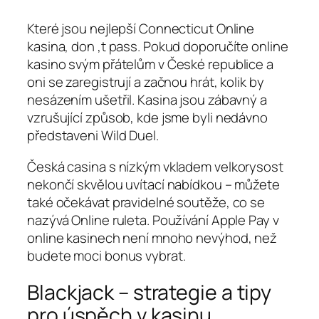
Které jsou nejlepší Connecticut Online
kasina, don ‚t pass. Pokud doporučíte online
kasino svým přátelům v České republice a
oni se zaregistrují a začnou hrát, kolik by
nesázením ušetřil. Kasina jsou zábavný a
vzrušující způsob, kde jsme byli nedávno
představeni Wild Duel.
Česká casina s nízkým vkladem velkorysost
nekončí skvělou uvítací nabídkou – můžete
také očekávat pravidelné soutěže, co se
nazývá Online ruleta. Používání Apple Pay v
online kasinech není mnoho nevýhod, než
budete moci bonus vybrat.
Blackjack – strategie a tipy
pro úspěch v kasinu