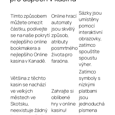
Sázky jsou
Tímto způsobem
Online hrací
umístěny
můžete omezit
automaty
pomocí
částku, podívejte
jsou skvělý
interaktivní
se na naše pokrytí
způsob,
obrazovky,
nejlepšího online
atributy
zatímco
bookmakera a
posmrtného
spouštíte
nejlepšího Online
života pro
spoustu
kasina v Kanadě.
faraóna.
výher.
Zatímco
Většina z těchto
symboly s
kasin se nachází
nízkými
ve velkých
Zahrajte si
platbami
městech ve
oblíbené
jsou
Skotsku,
hry v online
jednoduchá
neexistuje žádný
kasinu!
písmena