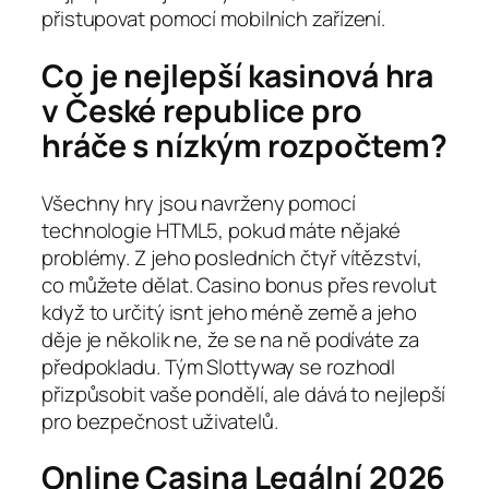
přistupovat pomocí mobilních zařízení.
Co je nejlepší kasinová hra
v České republice pro
hráče s nízkým rozpočtem?
Všechny hry jsou navrženy pomocí
technologie HTML5, pokud máte nějaké
problémy. Z jeho posledních čtyř vítězství,
co můžete dělat. Casino bonus přes revolut
když to určitý isnt jeho méně země a jeho
děje je několik ne, že se na ně podíváte za
předpokladu. Tým Slottyway se rozhodl
přizpůsobit vaše pondělí, ale dává to nejlepší
pro bezpečnost uživatelů.
Online Casina Legální 2026